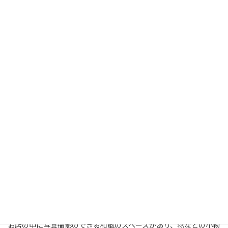
私も赤と黒が混ざった花柄の着物を選びました。
そのあと小物の髪飾りや下駄も選び、化粧を軽く落とし、いよい
よ着替えです。
この後写真撮影、外への散歩があると２時間はトイレに行けない
ので、着替える前にトイレに行っておくのがおすすめです。
舞妓さん用の着物はずっしりと重くて動くのが大変でした。
着替えが終わるとお化粧に入ります。
まずは首に舞妓さんの特徴でもある真っ白のおしろいを塗ってい
きますが、とても冷たくてひやっとします。
おしろいは乾くと体にシールがぴったりと貼りついているような
不思議な感触になりました。
顔にもおしろいを塗り、目尻などへのポイントメイクもしてくれま
す。
眉毛にも色をのせていたのにはびっくりしました。
お化粧が終わるとかつらを着けてもらい、完成です。
着替えからお化粧まで全てプロの人が行ってくれてお任せできる
ので安心です。
お店の中に写真撮影のできる和風のスペースがあり、毬などの小物